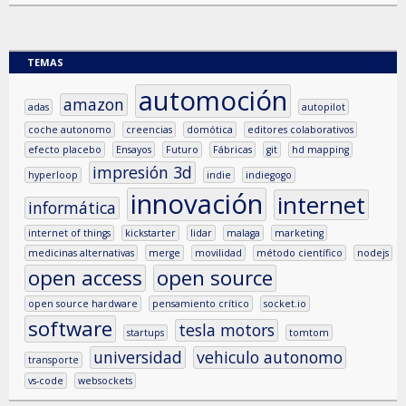
TEMAS
automoción
amazon
adas
autopilot
coche autonomo
creencias
domótica
editores colaborativos
efecto placebo
Ensayos
Futuro
Fábricas
git
hd mapping
impresión 3d
hyperloop
indie
indiegogo
innovación
internet
informática
internet of things
kickstarter
lidar
malaga
marketing
medicinas alternativas
merge
movilidad
método científico
nodejs
open access
open source
open source hardware
pensamiento crítico
socket.io
software
tesla motors
startups
tomtom
universidad
vehiculo autonomo
transporte
vs-code
websockets