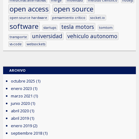
medicinas alternativas
merge
movilidad
método científico
nodejs
open access
open source
open source hardware
pensamiento crítico
socket.io
software
tesla motors
startups
tomtom
universidad
vehiculo autonomo
transporte
vs-code
websockets
ARCHIVO
octubre 2025
(1)
enero 2023
(1)
marzo 2021
(1)
junio 2020
(1)
abril 2020
(1)
abril 2019
(1)
enero 2019
(2)
septiembre 2018
(1)