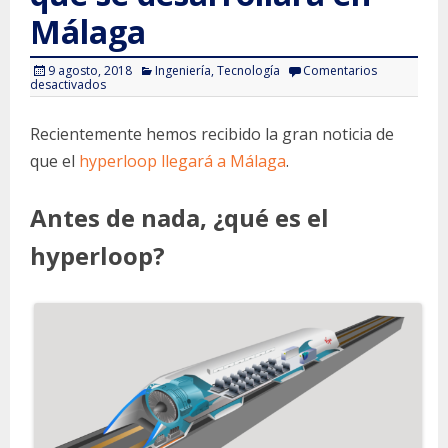
Málaga
9 agosto, 2018
Ingeniería
,
Tecnología
Comentarios
en
desactivados
Hyperloop:
nuevo
modelo
Recientemente hemos recibido la gran noticia de
de
transporte
que
que el
hyperloop llegará a Málaga
.
se
desarrollará
en
Málaga
Antes de nada, ¿qué es el
hyperloop?