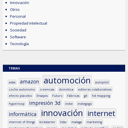
Innovación
Otros
Personal
Propiedad intelectual
Sociedad
Software
Tecnología
TEMAS
automoción
amazon
adas
autopilot
coche autonomo
creencias
domótica
editores colaborativos
efecto placebo
Ensayos
Futuro
Fábricas
git
hd mapping
impresión 3d
hyperloop
indie
indiegogo
innovación
internet
informática
internet of things
kickstarter
lidar
malaga
marketing