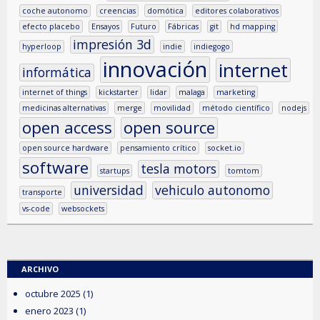
coche autonomo
creencias
domótica
editores colaborativos
efecto placebo
Ensayos
Futuro
Fábricas
git
hd mapping
impresión 3d
hyperloop
indie
indiegogo
innovación
internet
informática
internet of things
kickstarter
lidar
malaga
marketing
medicinas alternativas
merge
movilidad
método científico
nodejs
open access
open source
open source hardware
pensamiento crítico
socket.io
software
tesla motors
startups
tomtom
universidad
vehiculo autonomo
transporte
vs-code
websockets
ARCHIVO
octubre 2025
(1)
enero 2023
(1)